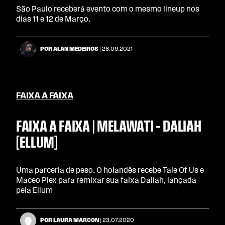
São Paulo receberá evento com o mesmo lineup nos
dias 11 e 12 de Março.
POR ALAN MEDEIROS
| 26.09.2021
FAIXA A FAIXA
FAIXA A FAIXA | MELAWATI – DALIAH
[ELLUM]
Uma parceria de peso. O holandês recebe Tale Of Us e
Maceo Plex para remixar sua faixa Daliah, lançada
pela Ellum
POR LAURA MARCON
| 23.07.2020