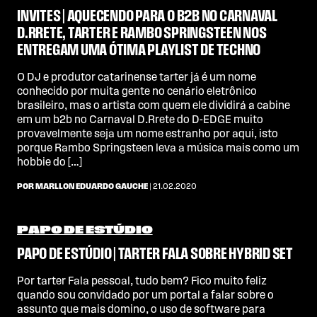
INVITES | AQUECENDO PARA O B2B NO CARNAVAL
D.RRETE, TARTER E RAMBO SPRINGSTEEN NOS
ENTREGAM UMA ÓTIMA PLAYLIST DE TECHNO
O DJ e produtor catarinense tarter já é um nome
conhecido por muita gente no cenário eletrônico
brasileiro, mas o artista com quem ele dividirá a cabine
em um b2b no Carnaval D.Rrete do D-EDGE muito
provavelmente seja um nome estranho por aqui, isto
porque Rambo Springsteen leva a música mais como um
hobbie do […]
POR MARLLON EDUARDO GAUCHE
| 21.02.2020
PAPO DE ESTÚDIO
PAPO DE ESTÚDIO | TARTER FALA SOBRE HYBRID SET
Por tarter Fala pessoal, tudo bem? Fico muito feliz
quando sou convidado por um portal a falar sobre o
assunto que mais domino, o uso de software para