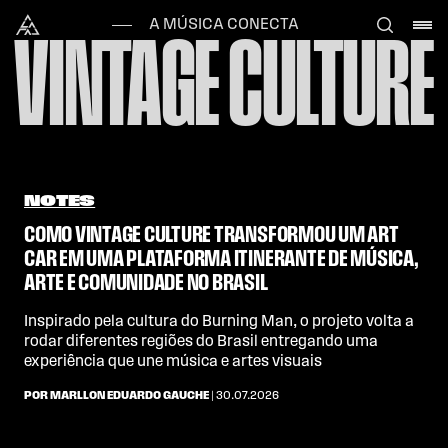
Skip to content
Alataj
A MÚSICA CONECTA
VINTAGE CULTURE
NOTES
COMO VINTAGE CULTURE TRANSFORMOU UM ART
CAR EM UMA PLATAFORMA ITINERANTE DE MÚSICA,
ARTE E COMUNIDADE NO BRASIL
Inspirado pela cultura do Burning Man, o projeto volta a
rodar diferentes regiões do Brasil entregando uma
experiência que une música e artes visuais
POR MARLLON EDUARDO GAUCHE
| 30.07.2026