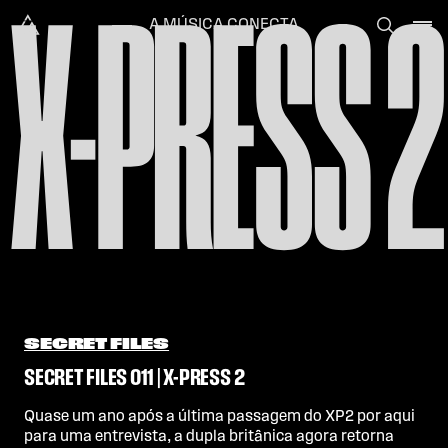
X-PRESS 2
Skip to content
Alataj
A MÚSICA CONECTA
SECRET FILES
SECRET FILES 011 | X-PRESS 2
Quase um ano após a última passagem do XP2 por aqui
para uma entrevista, a dupla britânica agora retorna