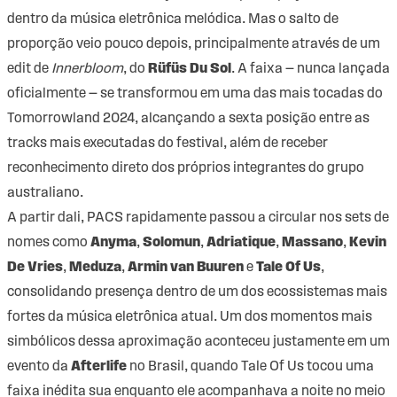
dentro da música eletrônica melódica. Mas o salto de
proporção veio pouco depois, principalmente através de um
edit de
Innerbloom
, do
Rüfüs Du Sol
. A faixa — nunca lançada
oficialmente — se transformou em uma das mais tocadas do
Tomorrowland 2024, alcançando a sexta posição entre as
tracks mais executadas do festival, além de receber
reconhecimento direto dos próprios integrantes do grupo
australiano.
A partir dali, PACS rapidamente passou a circular nos sets de
nomes como
Anyma
,
Solomun
,
Adriatique
,
Massano
,
Kevin
De Vries
,
Meduza
,
Armin van Buuren
e
Tale Of Us
,
consolidando presença dentro de um dos ecossistemas mais
fortes da música eletrônica atual. Um dos momentos mais
simbólicos dessa aproximação aconteceu justamente em um
evento da
Afterlife
no Brasil, quando Tale Of Us tocou uma
faixa inédita sua enquanto ele acompanhava a noite no meio