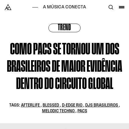
Skip to content
Alataj
A MÚSICA CONECTA
TREND
COMO PACS SE TORNOU UM DOS
BRASILEIROS DE MAIOR EVIDÊNCIA
DENTRO DO CIRCUITO GLOBAL
TAGS:
AFTERLIFE
,
BLESSED
,
D-EDGE RIO
,
DJS BRASILEIROS
,
MELODIC TECHNO
,
PACS