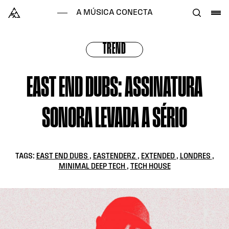
Skip to content
Alataj
A MÚSICA CONECTA
TREND
EAST END DUBS: ASSINATURA
SONORA LEVADA A SÉRIO
TAGS:
EAST END DUBS
,
EASTENDERZ
,
EXTENDED
,
LONDRES
,
MINIMAL DEEP TECH
,
TECH HOUSE