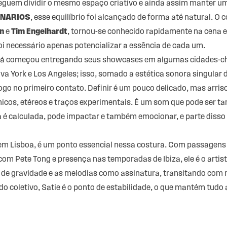
guem dividir o mesmo espaço criativo e ainda assim manter uma
NARIOS
, esse equilíbrio foi alcançado de forma até natural. O
on
e
Tim Engelhardt
,
tornou-se conhecido rapidamente na cena el
oi necessário apenas potencializar a essência de cada um.
á começou entregando seus showcases em algumas cidades-cha
va York e Los Angeles; isso, somado a estética sonora singular 
logo no primeiro contato. Definir é um pouco delicado, mas arr
cos, etéreos e traços experimentais. É um som que pode ser ta
 é calculada, pode impactar e também emocionar, e parte disso
em Lisboa, é um ponto essencial nessa costura. Com passagens
m Pete Tong e presença nas temporadas de Ibiza, ele é o artist
 de gravidade e as melodias como assinatura, transitando com
do coletivo, Satie é o ponto de estabilidade, o que mantém tudo