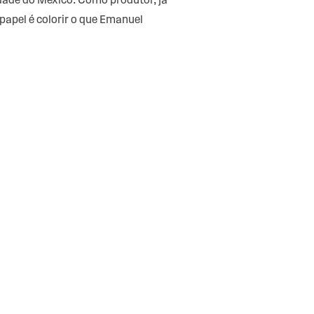
dade do México. Como produtor, já
apel é colorir o que Emanuel