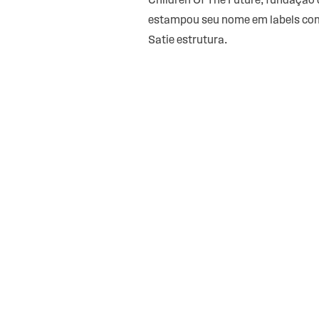
Children Of The Future, fundação
estampou seu nome em labels como
Satie estrutura.