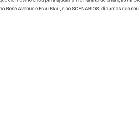
 que ele mesmo criou para ajudar um orfanato de crianças na Ci
 Rose Avenue e Frau Blau, e no SCENARIOS, diríamos que seu p