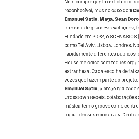
Nem sempre quatro artistas conse
reconhecível, mas no caso do
SCE
Emanuel Satie
,
Maga
,
Sean Dor
precisou de grandes revoluções, f
Fundado em 2022, o SCENARIOS j
como Tel Aviv, Lisboa, Londres, No
rapidamente diferentes públicos 
House melódico com toques orgâni
estranheza. Cada escolha de faixa
vozes que fazem parte do projeto.
Emanuel Satie
, alemão radicado 
Crosstown Rebels, colaborações co
música tem o groove como centro
mais intensos e emotivos. Dentro 