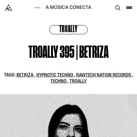
Skip to content
Alataj
A MÚSICA CONECTA
TROALLY
TROALLY 395 | BETRIZA
TAGS:
BETRIZA
,
HYPNOTIC TECHNO
,
RAWTECH NATION RECORDS
,
TECHNO
,
TROALLY