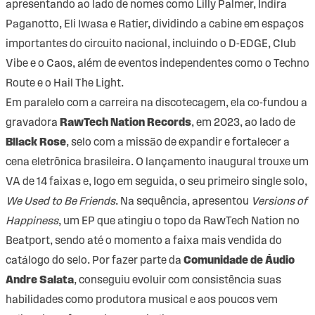
apresentando ao lado de nomes como Lilly Palmer, Indira
Paganotto, Eli Iwasa e Ratier, dividindo a cabine em espaços
importantes do circuito nacional, incluindo o D-EDGE, Club
Vibe e o Caos, além de eventos independentes como o Techno
Route e o Hail The Light.
Em paralelo com a carreira na discotecagem, ela co-fundou a
gravadora
RawTech Nation Records
, em 2023, ao lado de
Bllack Rose
, selo com a missão de expandir e fortalecer a
cena eletrônica brasileira. O lançamento inaugural trouxe um
VA de 14 faixas e, logo em seguida, o seu primeiro single solo,
We Used to Be Friends
. Na sequência, apresentou
Versions of
Happiness
, um EP que atingiu o topo da RawTech Nation no
Beatport, sendo até o momento a faixa mais vendida do
catálogo do selo. Por fazer parte da
Comunidade de Áudio
Andre Salata
, conseguiu evoluir com consistência suas
habilidades como produtora musical e aos poucos vem