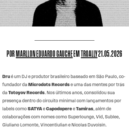
POR
MARLLON EDUARDO GAUCHE
EM
TROALLY
21.05.2026
Dru
é um DJ e produtor brasileiro baseado em São Paulo, co-
fundador da
Microdots Records
e uma das mentes por trás
da
Totoyov Records
. Nos últimos anos, consolidou sua
presença dentro do circuito minimal com lançamentos por
labels como
SATYA
e
Capodopere
e
Tamiras
, além de
colaborações com nomes como Superlounge, Vid, Sublee,
Giuliano Lomonte, Vincentiulian e Nicolas Duvoisin.