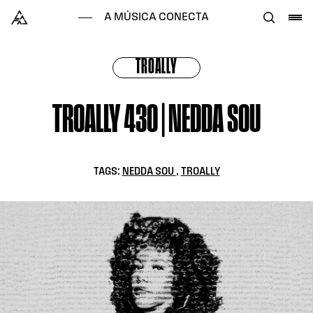
Skip to content
Alataj
A MÚSICA CONECTA
TROALLY
TROALLY 430 | NEDDA SOU
TAGS:
NEDDA SOU
,
TROALLY