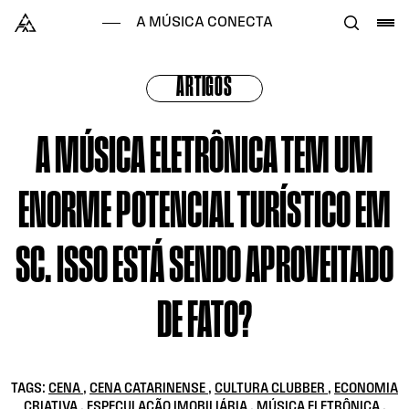
Skip to content
Alataj
A MÚSICA CONECTA
ARTIGOS
A MÚSICA ELETRÔNICA TEM UM
ENORME POTENCIAL TURÍSTICO EM
SC. ISSO ESTÁ SENDO APROVEITADO
DE FATO?
TAGS:
CENA
,
CENA CATARINENSE
,
CULTURA CLUBBER
,
ECONOMIA
CRIATIVA
,
ESPECULAÇÃO IMOBILIÁRIA
,
MÚSICA ELETRÔNICA
,