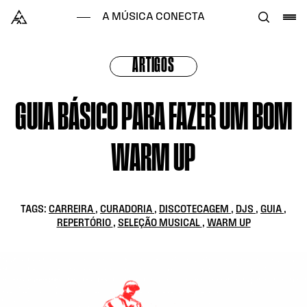
Skip to content
Alataj
A MÚSICA CONECTA
ARTIGOS
GUIA BÁSICO PARA FAZER UM BOM
WARM UP
TAGS:
CARREIRA
,
CURADORIA
,
DISCOTECAGEM
,
DJS
,
GUIA
,
REPERTÓRIO
,
SELEÇÃO MUSICAL
,
WARM UP