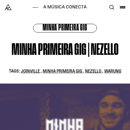
Skip to content
Alataj
A MÚSICA CONECTA
MINHA PRIMEIRA GIG
MINHA PRIMEIRA GIG | NEZELLO
TAGS:
JOINVILLE
,
MINHA PRIMEIRA GIG
,
NEZELLO
,
WARUNG