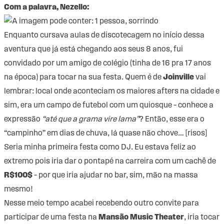
Com a palavra,
Nezello:
Enquanto cursava aulas de discotecagem no início dessa
aventura que já está chegando aos seus 8 anos, fui
convidado por um amigo de colégio (tinha de 16 pra 17 anos
na época) para tocar na sua festa. Quem é de
Joinville
vai
lembrar: local onde aconteciam os maiores afters na cidade e
sim, era um campo de futebol com um quiosque – conhece a
expressão
“até que a grama vire lama”
? Então, esse era o
“campinho” em dias de chuva, lá quase não chove… [risos]
Seria minha primeira festa como DJ. Eu estava feliz ao
extremo pois iria dar o pontapé na carreira com um cachê de
R$100$
– por que iria ajudar no bar, sim, mão na massa
mesmo!
Nesse meio tempo acabei recebendo outro convite para
participar de uma festa na
Mansão Music Theater
, iria tocar