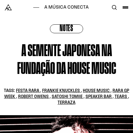
Skip to content
Alataj
A MÚSICA CONECTA
NOTES
A SEMENTE JAPONESA NA
FUNDAÇÃO DA HOUSE MUSIC
TAGS:
FESTA RARA
,
FRANKIE KNUCKLES
,
HOUSE MUSIC
,
RARA GP
WEEK
,
ROBERT OWENS
,
SATOSHI TOMIIE
,
SPEAKER BAR
,
TEARS
,
TERRAZA