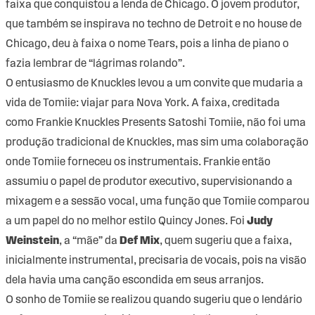
faixa que conquistou a lenda de Chicago. O jovem produtor,
que também se inspirava no techno de Detroit e no house de
Chicago, deu à faixa o nome Tears, pois a linha de piano o
fazia lembrar de “lágrimas rolando”.
O entusiasmo de Knuckles levou a um convite que mudaria a
vida de Tomiie: viajar para Nova York. A faixa, creditada
como Frankie Knuckles Presents Satoshi Tomiie, não foi uma
produção tradicional de Knuckles, mas sim uma colaboração
onde Tomiie forneceu os instrumentais. Frankie então
assumiu o papel de produtor executivo, supervisionando a
mixagem e a sessão vocal, uma função que Tomiie comparou
a um papel do no melhor estilo Quincy Jones. Foi
Judy
Weinstein
, a “mãe” da
Def Mix
, quem sugeriu que a faixa,
inicialmente instrumental, precisaria de vocais, pois na visão
dela havia uma canção escondida em seus arranjos.
O sonho de Tomiie se realizou quando sugeriu que o lendário