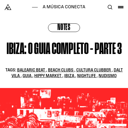
Skip to content
Alataj
A MÚSICA CONECTA
NOTES
IBIZA: O GUIA COMPLETO – PARTE 3
TAGS:
BALEARIC BEAT
,
BEACH CLUBS
,
CULTURA CLUBBER
,
DALT
VILA
,
GUIA
,
HIPPY MARKET
,
IBIZA
,
NIGHTLIFE
,
NUDISMO