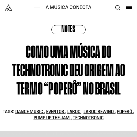
Skip to content
Alataj
A MÚSICA CONECTA
NOTES
COMO UMA MÚSICA DO
TECHNOTRONIC DEU ORIGEM AO
TERMO “POPERÔ” NO BRASIL
TAGS:
DANCE MUSIC
,
EVENTOS
,
LAROC
,
LAROC REWIND
,
POPERÔ
,
PUMP UP THE JAM
,
TECHNOTRONIC