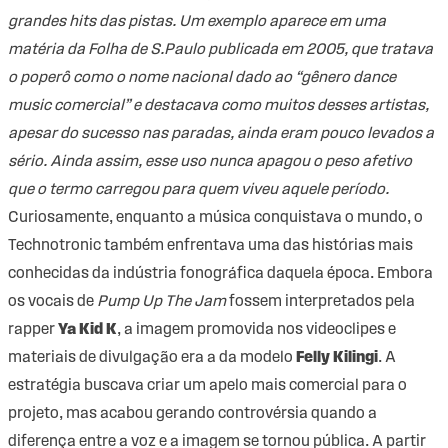
grandes hits das pistas. Um exemplo aparece em uma
matéria da Folha de S.Paulo publicada em 2005
, que tratava
o poperô como o nome nacional dado ao “gênero dance
music comercial” e destacava como muitos desses artistas,
apesar do sucesso nas paradas, ainda eram pouco levados a
sério. Ainda assim, esse uso nunca apagou o peso afetivo
que o termo carregou para quem viveu aquele período.
Curiosamente, enquanto a música conquistava o mundo, o
Technotronic também enfrentava uma das histórias mais
conhecidas da indústria fonográfica daquela época. Embora
os vocais de
Pump Up The Jam
fossem interpretados pela
rapper
Ya Kid K
, a imagem promovida nos videoclipes e
materiais de divulgação era a da modelo
Felly Kilingi
. A
estratégia buscava criar um apelo mais comercial para o
projeto, mas acabou gerando controvérsia quando a
diferença entre a voz e a imagem se tornou pública. A partir