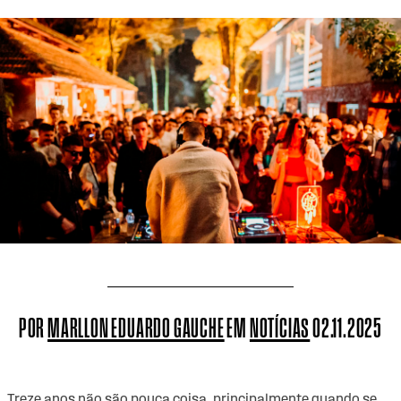
POR
MARLLON EDUARDO GAUCHE
EM
NOTÍCIAS
02.11.2025
Treze anos não são pouca coisa, principalmente quando se