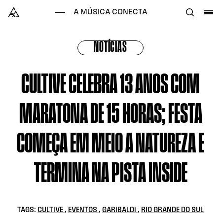
Skip to content
Alataj
A MÚSICA CONECTA
NOTÍCIAS
CULTIVE CELEBRA 13 ANOS COM
MARATONA DE 15 HORAS; FESTA
COMEÇA EM MEIO A NATUREZA E
TERMINA NA PISTA INSIDE
TAGS:
CULTIVE
,
EVENTOS
,
GARIBALDI
,
RIO GRANDE DO SUL