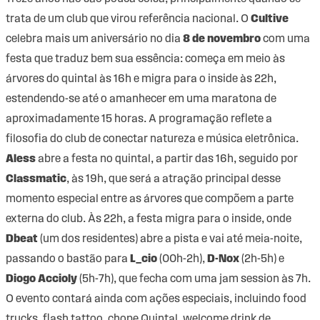
trata de um club que virou referência nacional. O
Cultive
celebra mais um aniversário no dia
8 de novembro
com uma
festa que traduz bem sua essência: começa em meio às
árvores do quintal às 16h e migra para o inside às 22h,
estendendo-se até o amanhecer em uma maratona de
aproximadamente 15 horas. A programação reflete a
filosofia do club de conectar natureza e música eletrônica.
Aless
abre a festa no quintal, a partir das 16h, seguido por
Classmatic
, às 19h, que será a atração principal desse
momento especial entre as árvores que compõem a parte
externa do club. Às 22h, a festa migra para o inside, onde
Dbeat
(um dos residentes) abre a pista e vai até meia-noite,
passando o bastão para
L_cio
(00h-2h),
D-Nox
(2h-5h) e
Diogo Accioly
(5h-7h), que fecha com uma jam session às 7h.
O evento contará ainda com ações especiais, incluindo food
trucks, flash tattoo, chope Quintal, welcome drink de