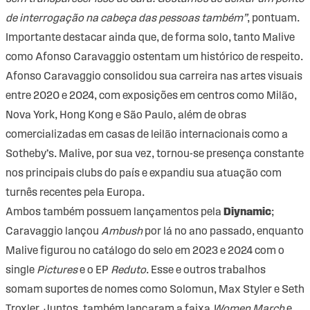
de interrogação na cabeça das pessoas também”
, pontuam.
Importante destacar ainda que, de forma solo, tanto Malive
como Afonso Caravaggio ostentam um histórico de respeito.
Afonso Caravaggio consolidou sua carreira nas artes visuais
entre 2020 e 2024, com exposições em centros como Milão,
Nova York, Hong Kong e São Paulo, além de obras
comercializadas em casas de leilão internacionais como a
Sotheby’s. Malive, por sua vez, tornou-se presença constante
nos principais clubs do país e expandiu sua atuação com
turnês recentes pela Europa.
Ambos também possuem lançamentos pela
Diynamic
;
Caravaggio lançou
Ambush
por lá no ano passado, enquanto
Malive figurou no catálogo do selo em 2023 e 2024 com o
single
Pictures
e o EP
Reduto
. Esse e outros trabalhos
somam suportes de nomes como Solomun, Max Styler e Seth
Troxler. Juntos, também lançaram a faixa
Women March
e,