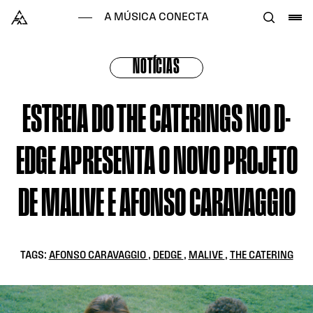
Skip to content
Alataj
A MÚSICA CONECTA
NOTÍCIAS
ESTREIA DO THE CATERINGS NO D-
EDGE APRESENTA O NOVO PROJETO
DE MALIVE E AFONSO CARAVAGGIO
TAGS:
AFONSO CARAVAGGIO
,
DEDGE
,
MALIVE
,
THE CATERING