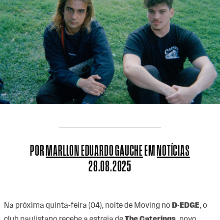
POR
MARLLON EDUARDO GAUCHE
EM
NOTÍCIAS
28.08.2025
Na próxima quinta-feira (04), noite de Moving no
D-EDGE
, o
club paulistano recebe a estreia de
The Caterings
, novo