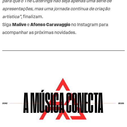
para que o The Caterings não seja apenas uma série de
apresentações, mas uma jornada contínua de criação
artística”
, finalizam.
Siga
Malive
e
Afonso Caravaggio
no Instagram para
acompanhar as próximas novidades.
A MÚSICA CONECTA
2026
2012