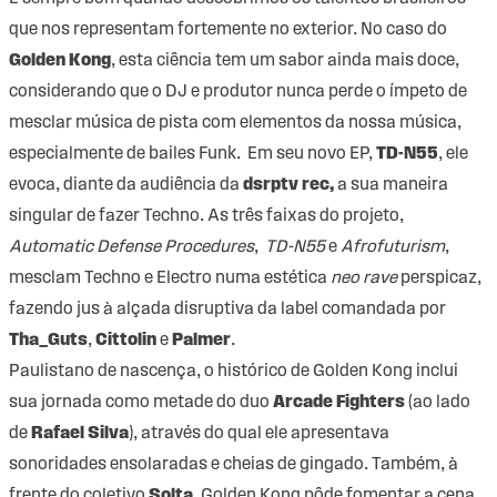
que nos representam fortemente no exterior. No caso do
Golden Kong
, esta ciência tem um sabor ainda mais doce,
considerando que o DJ e produtor nunca perde o ímpeto de
mesclar música de pista com elementos da nossa música,
especialmente de bailes Funk. Em seu novo EP,
TD-N55
, ele
evoca, diante da audiência da
dsrptv rec,
a sua maneira
singular de fazer Techno. As três faixas do projeto,
Automatic Defense Procedures
,
TD-N55
e
Afrofuturism
,
mesclam Techno e Electro numa estética
neo rave
perspicaz,
fazendo jus à alçada disruptiva da label comandada por
Tha_Guts
,
Cittolin
e
Palmer
.
Paulistano de nascença, o histórico de Golden Kong inclui
sua jornada como metade do duo
Arcade Fighters
(ao lado
de
Rafael Silva
), através do qual ele apresentava
sonoridades ensolaradas e cheias de gingado. Também, à
frente do coletivo
Solta
, Golden Kong pôde fomentar a cena