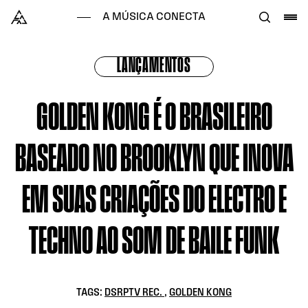
Skip to content
Alataj
A MÚSICA CONECTA
LANÇAMENTOS
GOLDEN KONG É O BRASILEIRO
BASEADO NO BROOKLYN QUE INOVA
EM SUAS CRIAÇÕES DO ELECTRO E
TECHNO AO SOM DE BAILE FUNK
TAGS:
DSRPTV REC.
,
GOLDEN KONG