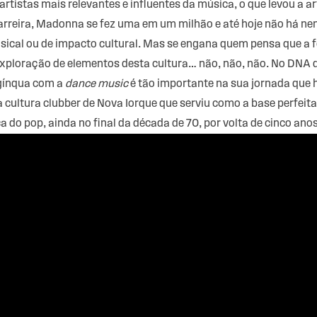
tistas mais relevantes e influentes da música, o que levou a ar
arreira, Madonna se fez uma em um milhão e até hoje não há ne
usical ou de impacto cultural. Mas se engana quem pensa que a 
xploração de elementos desta cultura… não, não, não. No DNA 
ngínqua com a
dance music
é tão importante na sua jornada que
cultura clubber de Nova Iorque que serviu como a base perfeit
ca do pop, ainda no final da década de 70, por volta de cinco ano