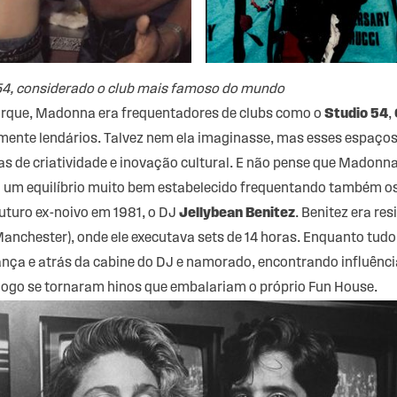
54, considerado o club mais famoso do mundo
orque, Madonna era frequentadores de clubs como o
Studio 54
,
mente lendários. Talvez nem ela imaginasse, mas esses espaços
 de criatividade e inovação cultural. E não pense que Madonna
via um equilíbrio muito bem estabelecido frequentando também o
uturo ex-noivo em 1981, o DJ
Jellybean Benitez
. Benitez era re
nchester), onde ele executava sets de 14 horas. Enquanto tud
nça e atrás da cabine do DJ e namorado, encontrando influência
 logo se tornaram hinos que embalariam o próprio Fun House.