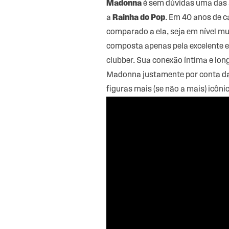
Madonna
é sem dúvidas uma das ar
a
Rainha do Pop
. Em 40 anos de c
comparado a ela, seja em nível m
composta apenas pela excelente e
clubber. Sua conexão íntima e lo
Madonna justamente por conta da 
figuras mais (se não a mais) icôni