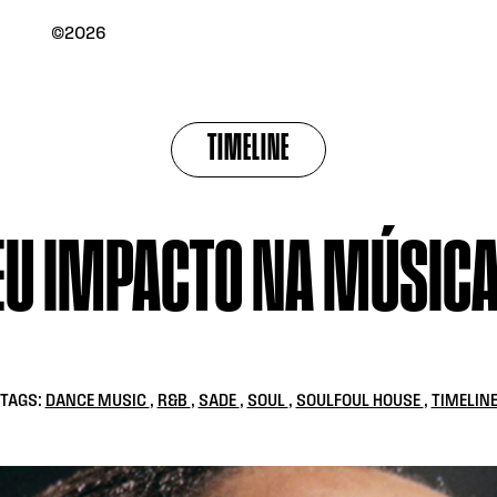
©2026
TIMELINE
EU IMPACTO NA MÚSICA
TAGS:
DANCE MUSIC
,
R&B
,
SADE
,
SOUL
,
SOULFOUL HOUSE
,
TIMELIN