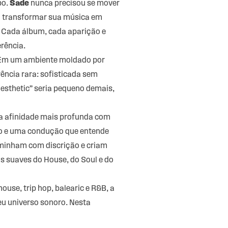
po.
Sade
nunca precisou se mover
ou transformar sua música em
a. Cada álbum, cada aparição e
rência.
. Em um ambiente moldado por
ência rara: sofisticada sem
aesthetic” seria pequeno demais,
ma afinidade mais profunda com
po e uma condução que entende
aminham com discrição e criam
s suaves do House, do Soul e do
ouse, trip hop, balearic e R&B, a
eu universo sonoro. Nesta