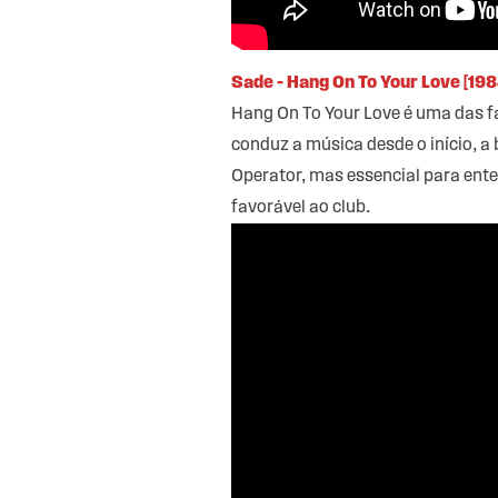
Sade – Hang On To Your Love [198
Hang On To Your Love é uma das f
conduz a música desde o início, a
Operator, mas essencial para ent
favorável ao club.