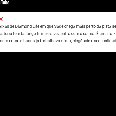
4]
aixas de Diamond Life em que Sade chega mais perto da pista se
 bateria tem balanço firme e a voz entra com a calma. É uma f
ender como a banda já trabalhava ritmo, elegância e sensualida