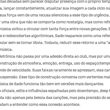
ntas décadas sem parecer disputar presença com o próprio tem
ia, lançar constantemente, atualizar sua imagem a cada ciclo 
 sua força vem de uma recusa silenciosa a esse tipo de urgênci
r uma obra que não se comporta como nostalgia, mas como refe
música voltou a circular com tanta força entre novas gerações
s e redescobertas algorítmicas, Sade reaparece como uma refer
ular sem se tornar óbvia. Todavia, reduzir esse retorno a uma “
 música.
letrônica não passa por uma adesão direta ao club, mas por u
 construção de atmosfera, emoção, entrega, uso do espaço/tem
de de velocidade. Suas faixas raramente se apressam, elas c
suspensão. Esse tipo de construção conversa com vertentes mai
música de Sade funciona tão bem em versões mais dançantes.
o oficiais, edits e influências espalhadas pelo downtempo, deep h
ada não apenas pela beleza das canções, mas pela precisão do s
ajudam a entender como essa conexão acontece.