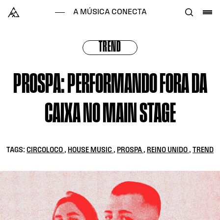
Skip to content
Alataj
A MÚSICA CONECTA
TREND
PROSPA: PERFORMANDO FORA DA
CAIXA NO MAIN STAGE
TAGS:
CIRCOLOCO
,
HOUSE MUSIC
,
PROSPA
,
REINO UNIDO
,
TREND