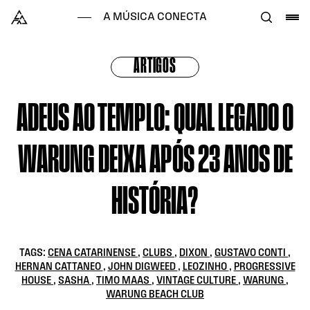
Skip to content
Alataj
A MÚSICA CONECTA
ARTIGOS
ADEUS AO TEMPLO: QUAL LEGADO O
WARUNG DEIXA APÓS 23 ANOS DE
HISTÓRIA?
TAGS:
CENA CATARINENSE
,
CLUBS
,
DIXON
,
GUSTAVO CONTI
,
HERNAN CATTANEO
,
JOHN DIGWEED
,
LEOZINHO
,
PROGRESSIVE
HOUSE
,
SASHA
,
TIMO MAAS
,
VINTAGE CULTURE
,
WARUNG
,
WARUNG BEACH CLUB