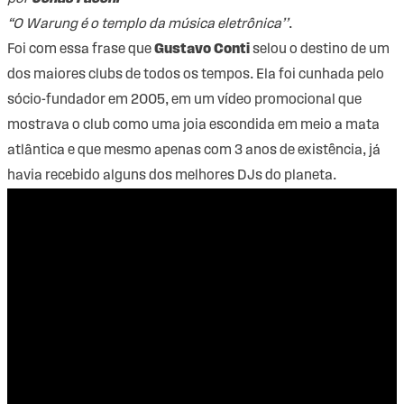
“O Warung é o templo da música eletrônica’’
.
Foi com essa frase que
Gustavo Conti
selou o destino de um
dos maiores clubs de todos os tempos. Ela foi cunhada pelo
sócio-fundador em 2005, em um vídeo promocional que
mostrava o club como uma joia escondida em meio a mata
atlântica e que mesmo apenas com 3 anos de existência, já
havia recebido alguns dos melhores DJs do planeta.