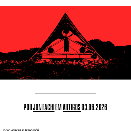
POR
JON FACHI
EM
ARTIGOS
03.06.2026
por
Jonas Facchi