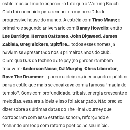
estilo musical muito especial: é fato que o Warung Beach
Club foi concebido para receber os maiores DJs de
progressive house do mundo. A estréia com
Timo Maas
; o
primeiro e segundo aniversário com
Danny Howells
; então
Lee Burridge
,
Hernan Cattaneo
,
John Digweed
,
James
Zabiela
,
Greg Vickers
,
Spitfire
… todos esses nomes já
haviam se apresentado nos 3 primeiros anos do club.
Claro que DJs de techno e até psy (no garden) também
tocavam:
Anderson Noise
,
DJ Murphy
,
Chris Liberator
,
Dave The Drummer
… porém a ideia era ir educando o público
para o estilo que mais se encaixava com a famosa “magia do
templo’’. Sons com profundidade, tribais, energia crescente e
melodias, essa era a ideia e isso foi alcançado. Não preciso
dizer sobre as últimas datas do The Final Journey que
corroboram com essa estética sonora, reforçando e
fechando um loop com retorno poético ao seu início.