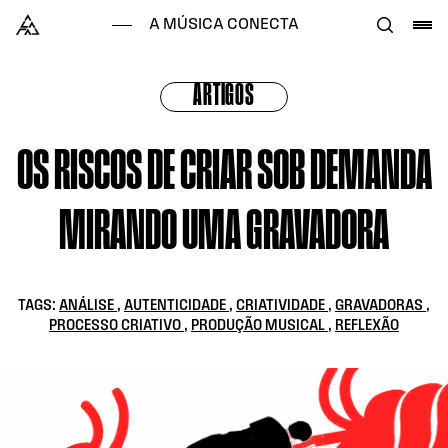
Skip to content
Alataj
A MÚSICA CONECTA
ARTIGOS
OS RISCOS DE CRIAR SOB DEMANDA
MIRANDO UMA GRAVADORA
TAGS:
ANÁLISE
,
AUTENTICIDADE
,
CRIATIVIDADE
,
GRAVADORAS
,
PROCESSO CRIATIVO
,
PRODUÇÃO MUSICAL
,
REFLEXÃO