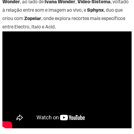
Wonder
, ao lado de
Ivana Wonder
,
Video-Sistema
, voltado
à relação entre som e imagem ao vivo, e
Sphynx
, duo que
criou com
Zopelar
, onde explora recortes mais específicos
entre Electro, Italo e Acid.