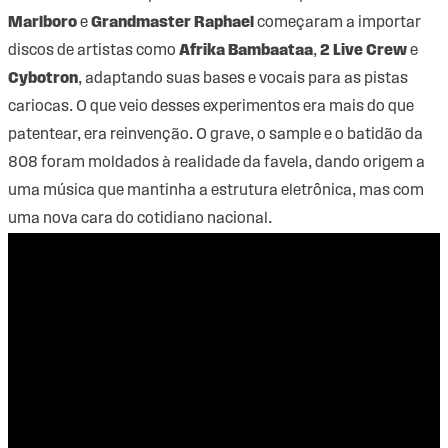
Marlboro
e
Grandmaster Raphael
começaram a importar
discos de artistas como
Afrika Bambaataa
,
2 Live Crew
e
Cybotron
, adaptando suas bases e vocais para as pistas
cariocas. O que veio desses experimentos era mais do que
patentear, era reinvenção. O grave, o sample e o batidão da
808 foram moldados à realidade da favela, dando origem a
uma música que mantinha a estrutura eletrônica, mas com
uma nova cara do cotidiano nacional.