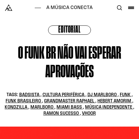
Skip to content
Alataj
A MÚSICA CONECTA
EDITORIAL
O FUNK BR NÃO VAI ESPERAR
APROVAÇÕES
TAGS:
BADSISTA
,
CULTURA PERIFÉRICA
,
DJ MARLBORO
,
FUNK
,
FUNK BRASILEIRO
,
GRANDMASTER RAPHAEL
,
HEBERT AMORIM
,
KONDZILLA
,
MARLBORO
,
MIAMI BASS
,
MÚSICA INDEPENDENTE
,
RAMON SUCESSO
,
VHOOR