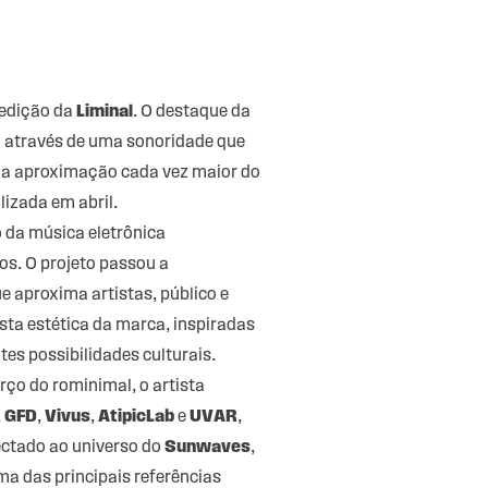
 edição da
Liminal
. O destaque da
u através de uma sonoridade que
a a aproximação cada vez maior do
lizada em abril.
o da música eletrônica
os. O projeto passou a
 aproxima artistas, público e
sta estética da marca, inspiradas
tes possibilidades culturais.
rço do rominimal, o artista
,
GFD
,
Vivus
,
AtipicLab
e
UVAR
,
ectado ao universo do
Sunwaves
,
a das principais referências