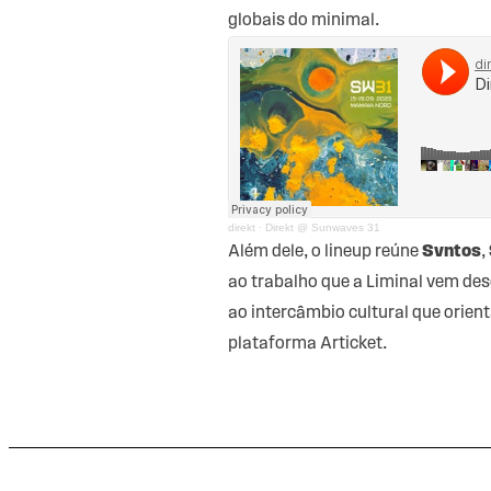
globais do minimal.
direkt
·
Direkt @ Sunwaves 31
Além dele, o lineup reúne
Svntos
,
ao trabalho que a Liminal vem de
ao intercâmbio cultural que orien
plataforma
Articket
.