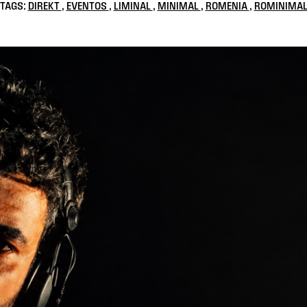
TAGS:
DIREKT
,
EVENTOS
,
LIMINAL
,
MINIMAL
,
ROMENIA
,
ROMINIMA