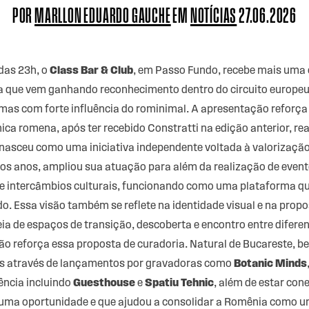
POR
MARLLON EDUARDO GAUCHE
EM
NOTÍCIAS
27.06.2026
 das 23h, o
Class Bar & Club
, em Passo Fundo, recebe mais uma
sta que vem ganhando reconhecimento dentro do circuito europe
 mas com forte influência do
rominimal
. A apresentação reforç
ca romena, após ter recebido Constratti na edição anterior, rea
l nasceu como uma iniciativa independente voltada à valorizaçã
os anos, ampliou sua atuação para além da realização de event
e intercâmbios culturais, funcionando como uma plataforma que
o. Essa visão também se reflete na identidade visual e na propo
eia de espaços de transição, descoberta e encontro entre diferen
ção reforça essa proposta de curadoria. Natural de Bucareste, be
s através de lançamentos por gravadoras como
Botanic Minds
ência incluindo
Guesthouse
e
Spatiu Tehnic
, além de estar con
e uma oportunidade e que ajudou a consolidar a Romênia como um