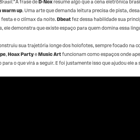
rasil.”
A frase de
D-Nox
resume algo que a cena eletrônica brasi
m warm up
. Uma arte que demanda leitura precisa de pista, des
a festa e o clímax da noite.
Dbeat
fez dessa habilidade sua princi
as, ele demonstra que existe espaço para quem domina essa lin
nstruiu sua trajetória longe dos holofotes, sempre focado na c
pe
,
Hoax Party
e
Music Art
funcionam como espaços onde ape
o para o que virá a seguir. E foi justamente isso que ajudou ele 