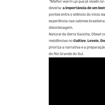
“Melhor warm up que já recebi no B
deveria:
a importância de um bo
pontes entre o silêncio do início d
experiência nas cabines brasileir
discotecagem.
Natural da Serra Gaúcha, Dbeat co
residências no
Cultive
,
Levels
,
Do
prioriza a narrativa e a preparaçã
do Rio Grande do Sul.