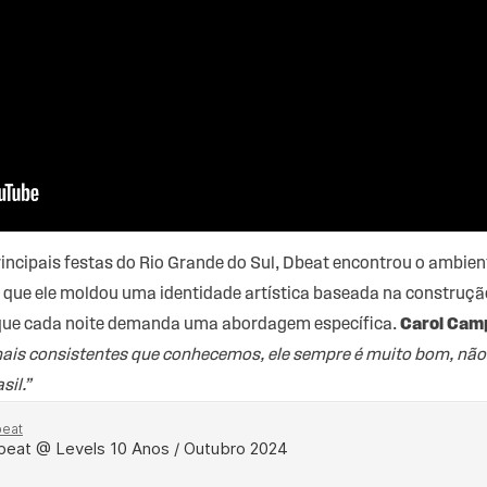
principais festas do Rio Grande do Sul, Dbeat encontrou o ambien
 que ele moldou uma identidade artística baseada na construção
 que cada noite demanda uma abordagem específica.
Carol Cam
ais consistentes que conhecemos, ele sempre é muito bom, não 
il.”