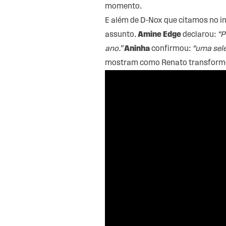
momento.
E além de D-Nox que citamos no i
assunto.
Amine Edge
declarou:
“P
ano.”
Aninha
confirmou:
“
uma sele
mostram como Renato transformou