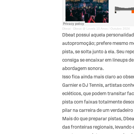
Dbeat
·
Dbeat @ Levels 10 Anos / Outubro 2024
Dbeat possui aquela personalidade
autopromoção; prefere mesmo most
pista, se solta junto à ela. Seu r
consiga se encaixar em lineups d
abordagem sonora.
Isso fica ainda mais claro ao obs
Garnier e DJ Tennis, artistas conh
ecléticos, que podem transitar fa
pista com faixas totalmente desco
pilar na carreira de um verdadeiro
Mais do que preparar pistas, Dbea
das fronteiras regionais, levando 