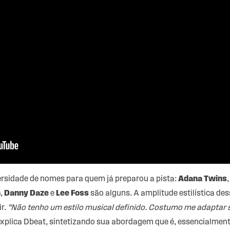
iversidade de nomes para quem já preparou a pista:
Adana Twins
m
,
Danny Daze
e
Lee Foss
são alguns. A amplitude estilística des
ir.
“Não tenho um estilo musical definido. Costumo me adaptar
 explica Dbeat, sintetizando sua abordagem que é, essencialmente