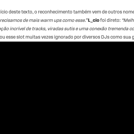
nício deste texto, o reconhecimento também vem de outros nome
recisamos de mais warm ups como esse.”
L_cio
foi direto:
“Melh
ção incrível de tracks, viradas sutis e uma conexão tremenda c
 esse slot muitas vezes ignorado por diversos DJs como sua g