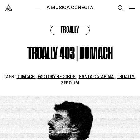
Skip to content
Alataj
A MÚSICA CONECTA
TROALLY
TROALLY 403 | DUMACH
TAGS:
DUMACH
,
FACTORY RECORDS
,
SANTA CATARINA
,
TROALLY
,
ZERO UM