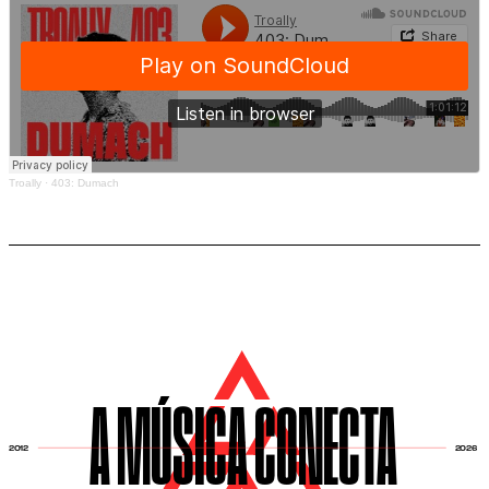
Troally
·
403: Dumach
A MÚSICA CONECTA
2026
2012