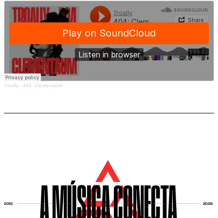
Troally
·
404: Clementaum
A MÚSICA CONECTA
2026
2012