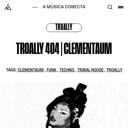
Skip to content
Alataj
A MÚSICA CONECTA
TROALLY
TROALLY 404 | CLEMENTAUM
TAGS:
CLEMENTAUM
,
FUNK
,
TECHNO
,
TRIBAL HOUSE
,
TROALLY