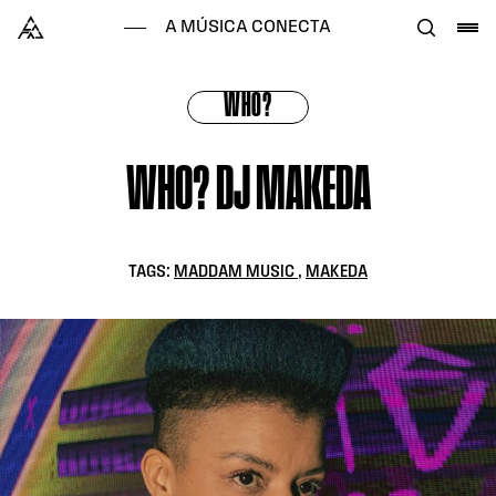
Skip to content
Alataj
A MÚSICA CONECTA
WHO?
WHO? DJ MAKEDA
TAGS:
MADDAM MUSIC
,
MAKEDA