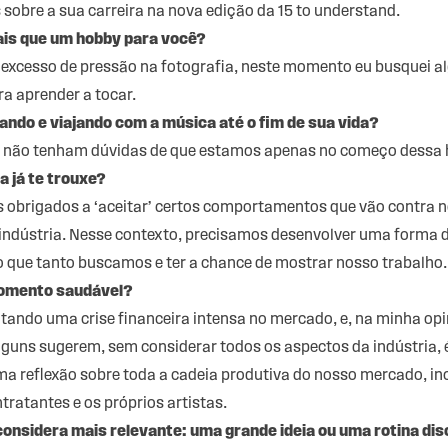
sobre a sua carreira na nova edição da 15 to understand.
ais que um hobby para você?
 excesso de pressão na fotografia, neste momento eu busquei a
ra aprender a tocar.
ando e viajando com a música até o fim de sua vida?
as não tenham dúvidas de que estamos apenas no começo dessa h
a já te trouxe?
obrigados a ‘aceitar’ certos comportamentos que vão contra no
 indústria. Nesse contexto, precisamos desenvolver uma forma d
o que tanto buscamos e ter a chance de mostrar nosso trabalho.
momento saudável?
tando uma crise financeira intensa no mercado, e, na minha opin
lguns sugerem, sem considerar todos os aspectos da indústria,
a reflexão sobre toda a cadeia produtiva do nosso mercado, in
tratantes e os próprios artistas.
onsidera mais relevante: uma grande ideia ou uma rotina dis