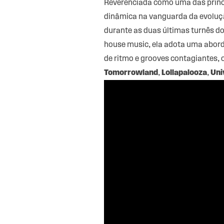
Reverenciada como uma das princip
dinâmica na vanguarda da evolução
durante as duas últimas turnês do
house music, ela adota uma abord
de ritmo e grooves contagiantes, 
Tomorrowland
,
Lollapalooza
,
Uni