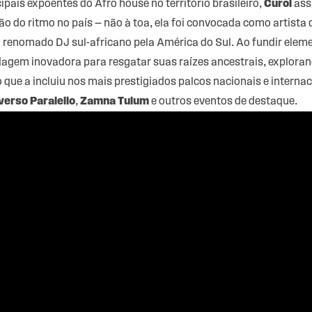
ais expoentes do Afro house no território brasileiro,
Curol
ass
 do ritmo no país — não à toa, ela foi convocada como artista
 renomado DJ sul-africano pela América do Sul. Ao fundir eleme
agem inovadora para resgatar suas raízes ancestrais, explorand
o que a incluiu nos mais prestigiados palcos nacionais e intern
verso Paralello
,
Zamna Tulum
e outros eventos de destaque.