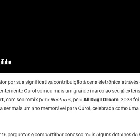
 por sua significativa contribuição à cena eletrônica através d
centemente Curol somou mais um grande marco ao seu já extenso
rt
, com seu remix para
Nocturne
, pela
All Day I Dream
. 2023 foi
a ser mais um ano memorável para Curol, celebrada como uma d
15 perguntas e compartilhar conosco mais alguns detalhes da s