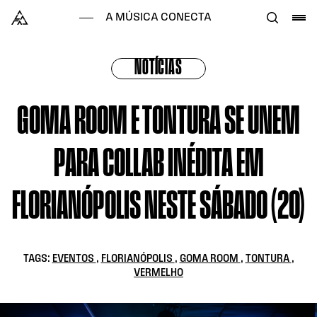
Skip to content
Alataj
A MÚSICA CONECTA
NOTÍCIAS
GOMA ROOM E TONTURA SE UNEM
PARA COLLAB INÉDITA EM
FLORIANÓPOLIS NESTE SÁBADO (20)
TAGS:
EVENTOS
,
FLORIANÓPOLIS
,
GOMA ROOM
,
TONTURA
,
VERMELHO