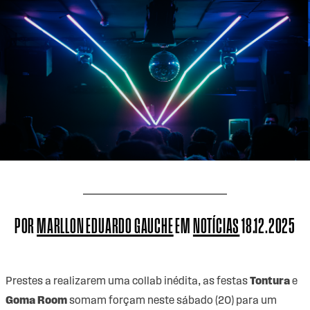
POR
MARLLON EDUARDO GAUCHE
EM
NOTÍCIAS
18.12.2025
Prestes a realizarem uma collab inédita, as festas
Tontura
e
Goma Room
somam forçam neste sábado (20) para um