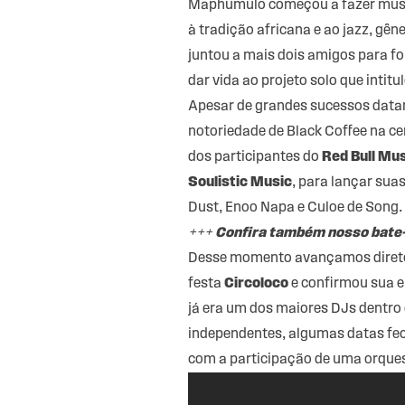
Maphumulo começou a fazer música
à tradição africana e ao jazz, gên
juntou a mais dois amigos para f
dar vida ao projeto solo que intitu
Apesar de grandes sucessos datare
notoriedade de Black Coffee na c
dos participantes do
Red Bull Mu
Soulistic Music
, para lançar su
Dust, Enoo Napa e Culoe de Song.
+++
Confira também nosso bate-p
Desse momento avançamos direto p
festa
Circoloco
e confirmou sua en
já era um dos maiores DJs dentro 
independentes, algumas datas fec
com a participação de uma orques