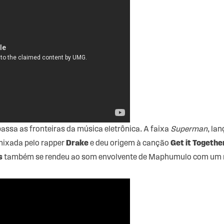
passa as fronteiras da música eletrônica. A faixa
Superman
, la
emixada pelo rapper
Drake
e deu origem à canção
Get it Togethe
s
também se rendeu ao som envolvente de Maphumulo com um rem