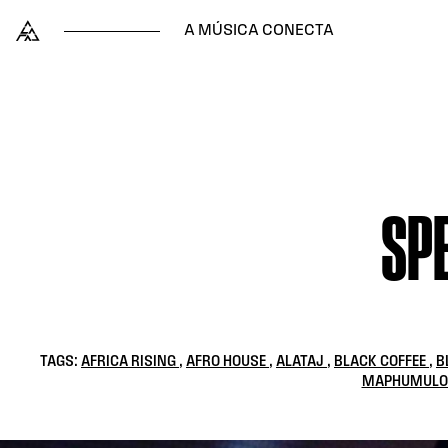
Skip to content
Alataj
A MÚSICA CONECTA
SPE
TAGS:
AFRICA RISING
,
AFRO HOUSE
,
ALATAJ
,
BLACK COFFEE
,
B
MAPHUMUL