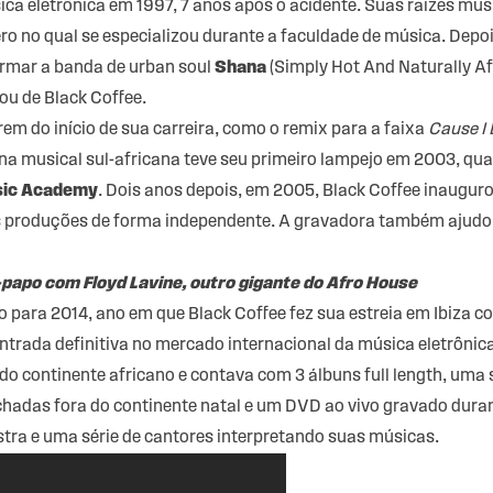
 eletrônica em 1997, 7 anos após o acidente. Suas raízes musi
ero no qual se especializou durante a faculdade de música. Depoi
ormar a banda de urban soul
Shana
(Simply Hot And Naturally Af
lou de Black Coffee.
m do início de sua carreira, como o remix para a faixa
Cause I 
ena musical sul-africana teve seu primeiro lampejo em 2003, qu
sic Academy
. Dois anos depois, em 2005, Black Coffee inauguro
as produções de forma independente. A gravadora também ajudo
apo com Floyd Lavine, outro gigante do Afro House
ara 2014, ano em que Black Coffee fez sua estreia em Ibiza co
trada definitiva no mercado internacional da música eletrônica.
do continente africano e contava com 3 álbuns full length, uma 
hadas fora do continente natal e um DVD ao vivo gravado dura
tra e uma série de cantores interpretando suas músicas.